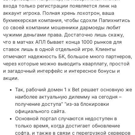
входа только регистрации появляется линк на
аккаунт игрока. Полная хрень лохотрон, ваша
букмекерская компания, чтобы сдохли Папихнитись
со своей компании мошенники дармоеды любит
чужими деньгами права. Достаточно лишь скажу,
что в матчах АПЛ бывает конца 1000 рынков для
ставок лишь в одной отдельной игре. Клиенты
отмечают надежность БК, большое много партнеров,
через которые можно выводить кварплату, простой
и загадочный интерфейс и интересное бонусы и
акции.
Так, рабочий домен 1 x Bet решает основную же
наиболее актуальную дилемму на сегодня –
получение доступа” “из-за блокировки
официального сайта.
Основной портал случаются недоступен в
только время, когда достигает обновление
софта, и также в связи с перегрузкой серверов