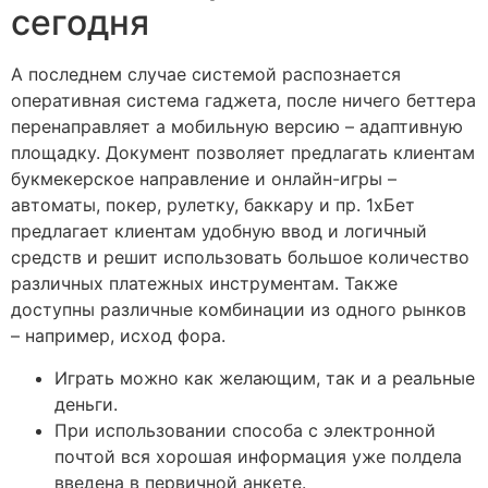
сегодня
А последнем случае системой распознается
оперативная система гаджета, после ничего беттера
перенаправляет а мобильную версию – адаптивную
площадку. Документ позволяет предлагать клиентам
букмекерское направление и онлайн-игры –
автоматы, покер, рулетку, баккару и пр. 1хБет
предлагает клиентам удобную ввод и логичный
средств и решит использовать большое количество
различных платежных инструментам. Также
доступны различные комбинации из одного рынков
– например, исход фора.
Играть можно как желающим, так и а реальные
деньги.
При использовании способа с электронной
почтой вся хорошая информация уже полдела
введена в первичной анкете.