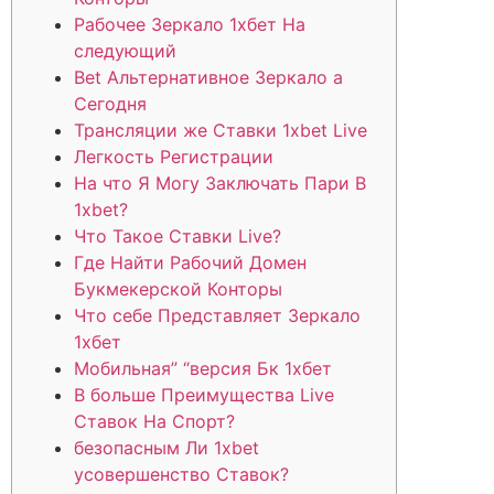
Рабочее Зеркало 1хбет На
следующий
Bet Альтернативное Зеркало а
Сегодня
Трансляции же Ставки 1xbet Live
Легкость Регистрации
На что Я Могу Заключать Пари В
1xbet?
Что Такое Ставки Live?
Где Найти Рабочий Домен
Букмекерской Конторы
Что себе Представляет Зеркало
1хбет
Мобильная” “версия Бк 1хбет
В больше Преимущества Live
Ставок На Спорт?
безопасным Ли 1xbet
усовершенство Ставок?