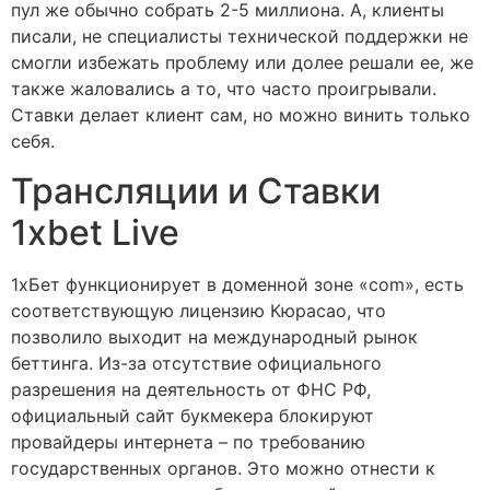
пул же обычно собрать 2-5 миллиона. А, клиенты
писали, не специалисты технической поддержки не
смогли избежать проблему или долее решали ее, же
также жаловались а то, что часто проигрывали.
Ставки делает клиент сам, но можно винить только
себя.
Трансляции и Ставки
1xbet Live
1хБет функционирует в доменной зоне «com», есть
соответствующую лицензию Кюрасао, что
позволило выходит на международный рынок
беттинга. Из-за отсутствие официального
разрешения на деятельность от ФНС РФ,
официальный сайт букмекера блокируют
провайдеры интернета – по требованию
государственных органов. Это можно отнести к