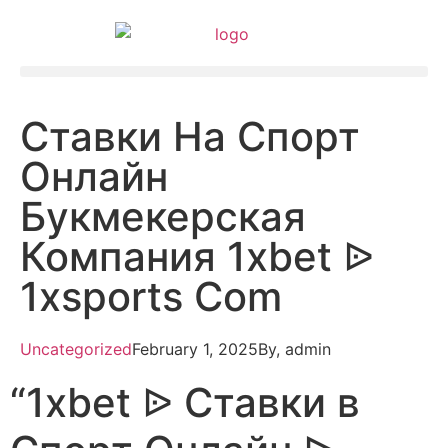
Ставки На Спорт
Онлайн
Букмекерская
Компания 1xbet ᐉ
1xsports Com
Uncategorized
February 1, 2025
By,
admin
“1xbet ᐉ Ставки в