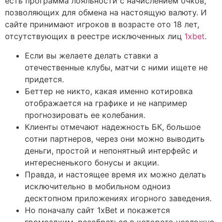
есть программа лояльности с начислением очков,
позволяющих для обмена на настоящую валюту. И
сайте принимают игроков в возрасте ото 18 лет,
отсутствующих в реестре исключенных лиц
1xbet
.
Если вы желаете делать ставки а
отечественные клубы, матчи с ними ищете не
придется.
Беттер не никто, какая именно котировка
отображается на графике и не например
прогнозировать ее колебания.
Клиенты отмечают надежность БК, большое
сотни партнеров, через они можно выводить
деньги, простой и непонятный интерфейс и
интересненького бонусы и акции.
Правда, и настоящее время их можно делать
исключительно в мобильном одноиз
десктопном приложениях игорного заведения.
Но поначалу сайт 1xBet и покажется
громоздким, разобраться в которого несложно.