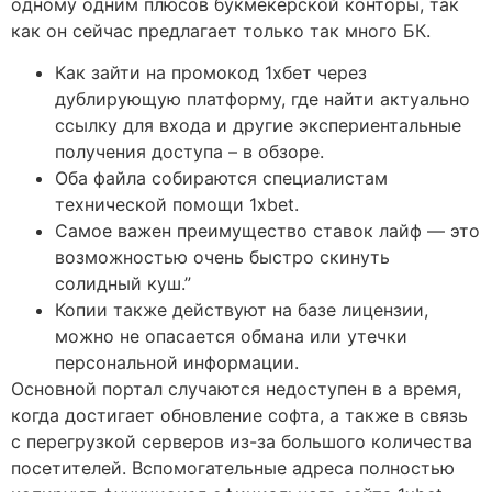
одному одним плюсов букмекерской конторы, так
как он сейчас предлагает только так много БК.
Как зайти на промокод 1хбет через
дублирующую платформу, где найти актуально
ссылку для входа и другие экспериентальные
получения доступа – в обзоре.
Оба файла собираются специалистам
технической помощи 1xbet.
Самое важен преимущество ставок лайф — это
возможностью очень быстро скинуть
солидный куш.”
Копии также действуют на базе лицензии,
можно не опасается обмана или утечки
персональной информации.
Основной портал случаются недоступен в а время,
когда достигает обновление софта, а также в связь
с перегрузкой серверов из-за большого количества
посетителей. Вспомогательные адреса полностью