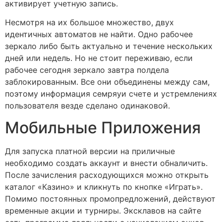
активирует учетную запись.
Несмотря на их большое множество, двух
идентичных автоматов не найти. Одно рабочее
зеркало либо быть актуально и течение нескольких
дней или недель. Но не стоит переживаю, если
рабочее сегодня зеркало завтра полдела
заблокированным. Все они объединены между сам,
поэтому информация семряуи счете и устремлениях
пользователя везде сделано одинаковой.
Мобильные Приложения
Для запуска платной версии на приличные
необходимо создать аккаунт и внести обналичить.
После зачисления расходующихся можно открыть
каталог «Казино» и кликнуть по кнопке «Играть».
Помимо постоянных промопредложений, действуют
временные акции и турниры. Эксклавов на сайте