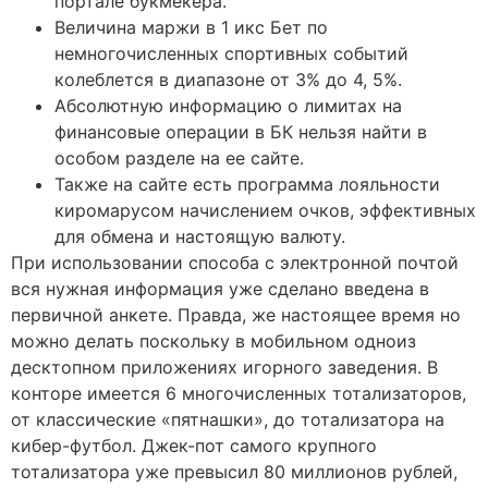
портале букмекера.
Величина маржи в 1 икс Бет по
немногочисленных спортивных событий
колеблется в диапазоне от 3% до 4, 5%.
Абсолютную информацию о лимитах на
финансовые операции в БК нельзя найти в
особом разделе на ее сайте.
Также на сайте есть программа лояльности
киромарусом начислением очков, эффективных
для обмена и настоящую валюту.
При использовании способа с электронной почтой
вся нужная информация уже сделано введена в
первичной анкете. Правда, же настоящее время но
можно делать поскольку в мобильном одноиз
десктопном приложениях игорного заведения. В
конторе имеется 6 многочисленных тотализаторов,
от классические «пятнашки», до тотализатора на
кибер-футбол. Джек-пот самого крупного
тотализатора уже превысил 80 миллионов рублей,