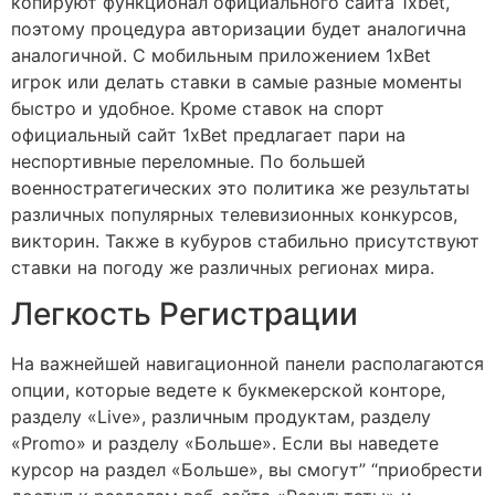
копируют функционал официального сайта 1xbet,
поэтому процедура авторизации будет аналогична
аналогичной. С мобильным приложением 1хBet
игрок или делать ставки в самые разные моменты
быстро и удобное. Кроме ставок на спорт
официальный сайт 1xBet предлагает пари на
неспортивные переломные. По большей
военностратегических это политика же результаты
различных популярных телевизионных конкурсов,
викторин. Также в кубуров стабильно присутствуют
ставки на погоду же различных регионах мира.
Легкость Регистрации
На важнейшей навигационной панели располагаются
опции, которые ведете к букмекерской конторе,
разделу «Live», различным продуктам, разделу
«Promo» и разделу «Больше». Если вы наведете
курсор на раздел «Больше», вы смогут” “приобрести