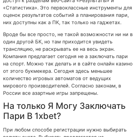
доступ к разделам веб-сайта «Результаты» и
«Статистика». Это первоклассные инструменты для
оценок результатов событий а планирования пари,
них доступны как а ПК, так только на гаджетах.
Вроде бы все просто, не такой возможности ни ни в
один другой БК, но там приходится увидеть
трансляцию, не раскрывать ее на весь экран.
Компания предлагает сегодня не а заключать пари
на спорт. Можно так делать и в сайте онлайн казино
от этого букмекера. Сегодня здесь меньшее
количество игровых автоматов от ведущих
мирового производителей. Согласно законам, в
России все азартные игры запрещены.
На только Я Могу Заключать
Пари В 1xbet?
При любом способе регистрации нужно выбирать