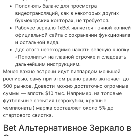
Пополнять баланс для просмотра
видеотрансляций, как в некоторых других
букмекерских конторах, не требуется.
Рабочее зеркало 1xBet является точной копией
официальной сайта с сохранении функционала
и остальной вида.
Ддя этого необходимо нажать зеленую кнопку
«Пополнить» на главной строчке и следовать
дальнейшим инструкциям.
Менее важно встречи идут пиппардом меньшей
росписью, саму при этом равно равно включает до
500 рынков. Довести можно достаточно огромные
суммы — вплоть $10 тыс. Например, на топовые
футбольные события (еврокубки, крупные
чемпионаты) маржа составляет около 5% до
стартового свистка.
Bet Альтернативное Зеркало в