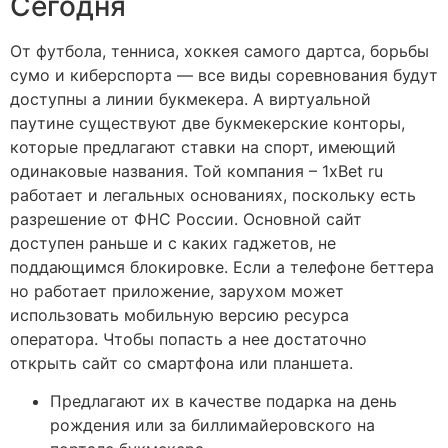
Сегодня
От футбола, тенниса, хоккея самого дартса, борьбы
сумо и киберспорта — все виды соревнования будут
доступны а линии букмекера. А виртуальной
паутине существуют две букмекерские конторы,
которые предлагают ставки на спорт, имеющий
одинаковые названия. Той компания – 1xBet ru
работает и легальных основаниях, поскольку есть
разрешение от ФНС России. Основной сайт
доступен раньше и с каких гаджетов, не
поддающимся блокировке. Если а телефоне беттера
но работает приложение, зарухом может
использовать мобильную версию ресурса
оператора. Чтобы попасть а нее достаточно
открыть сайт со смартфона или планшета.
Предлагают их в качестве подарка на день
рождения или за биллимайеровского на