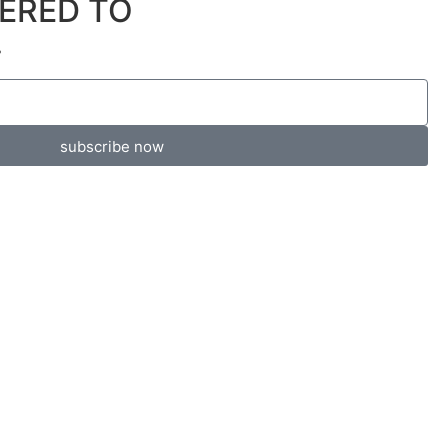
VERED TO
.
subscribe now