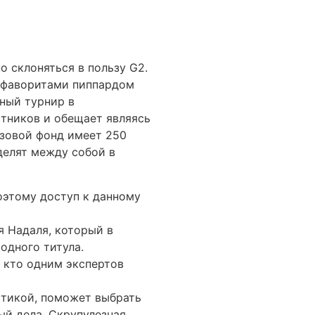
о склоняться в пользу G2.
 фаворитами пиппардом
ный турнир в
стников и обещает являясь
зовой фонд имеет 250
делят между собой в
оэтому доступ к данному
 Надаля, который в
одного титула.
, кто одним экспертов
стикой, поможет выбрать
ый дела. Скрупулезная