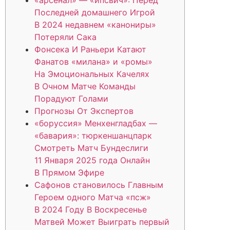
Последней домашнего Игрой
В 2024 недавнем «канониры»
Потеряли Сака
Фонсека И Раньери Катают
Фанатов «милана» и «ромы»
На Эмоциональных Качелях
В Очном Матче Команды
Порадуют Голами
Прогнозы От Экспертов
«боруссия» Менхенгладбах —
«бавария»: тюркеншанцпарк
Смотреть Матч Бундеслиги
11 Января 2025 года Онлайн
В Прямом Эфире
Сафонов становилось Главным
Героем одного Матча «псж»
В 2024 Году В Воскресенье
Матвей Может Выиграть первый