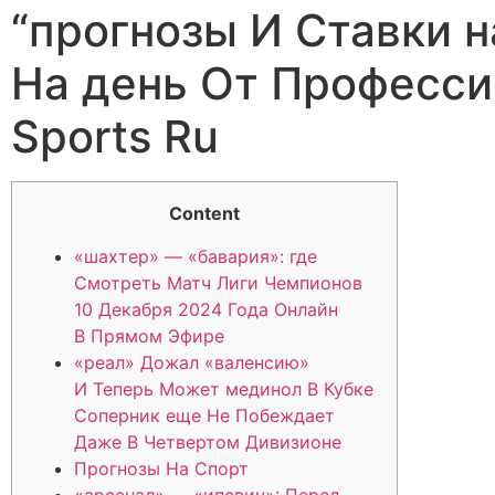
“прогнозы И Ставки н
На день От Професси
Sports Ru
Content
«шахтер» — «бавария»: где
Смотреть Матч Лиги Чемпионов
10 Декабря 2024 Года Онлайн
В Прямом Эфире
«реал» Дожал «валенсию»
И Теперь Может мединол В Кубке
Соперник еще Не Побеждает
Даже В Четвертом Дивизионе
Прогнозы На Спорт
«арсенал» — «ипсвич»: Перед