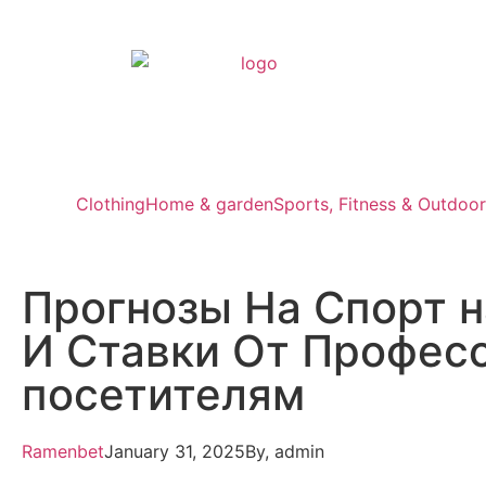
Clothing
Home & garden
Sports, Fitness & Outdoo
Прогнозы На Спорт н
И Ставки От Профес
посетителям
Ramenbet
January 31, 2025
By,
admin