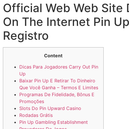
Official Web Web Site
On The Internet Pin Up
Registro
Content
Dicas Para Jogadores Carry Out Pin
Up
Baixar Pin Up E Retirar To Dinheiro
Que Você Ganha – Termos E Limites
Programas De Fidelidade, Bônus E
Promoções
Slots Do Pin Upward Casino
Rodadas Grátis
Pin Up Gambling Establishment
Provedores De Jogos