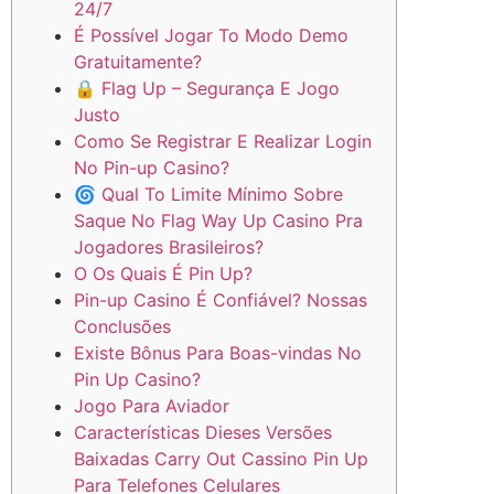
24/7
É Possível Jogar To Modo Demo
Gratuitamente?
🔒 Flag Up – Segurança E Jogo
Justo
Como Se Registrar E Realizar Login
No Pin-up Casino?
🌀 Qual To Limite Mínimo Sobre
Saque No Flag Way Up Casino Pra
Jogadores Brasileiros?
O Os Quais É Pin Up?
Pin-up Casino É Confiável? Nossas
Conclusões
Existe Bônus Para Boas-vindas No
Pin Up Casino?
Jogo Para Aviador
Características Dieses Versões
Baixadas Carry Out Cassino Pin Up
Para Telefones Celulares