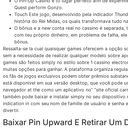
O Pin-Up Casino é to lugar perfeito afin de experi
Quest perform Gonzo.
Touch Este jogo, desenvolvido pela indicador Thun
história do Rei Midas, os quais transformava tudo n
O bônus e a new conta real no cassino é separada, 
com teu próprio dinheiro, em problema de falha, ele
bônus.
Ressalta-se la cual quaisquer games oferecem a opção sob
sem a necessidade de realizar qualquer modelo sobre apo
games são feitos simply no estilo sobre 1 cassino electr
muitas opções para ganhar. A plataforma organiza regul
os fãs de jogos exclusivos podem obter prêmios substan
está disponível em sua versão desktop, que você pode u
navegador at the como um aplicativo no” “site oficial car
também pode baixar e instalar simply no seu dispositivo 
indication in com seu nom de famille de usuário e senha 
divertir.
Baixar Pin Upward E Retirar Um 