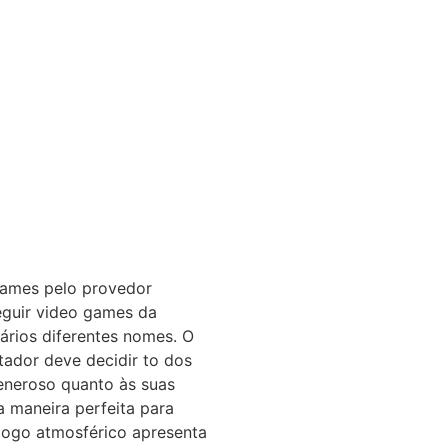
 games pelo provedor
eguir video games da
ários diferentes nomes. O
tador deve decidir to dos
generoso quanto às suas
a maneira perfeita para
 jogo atmosférico apresenta