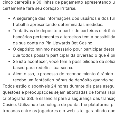
cinco carretéis e 30 linhas de pagamento apresentando 
certamente fará seu coração irritarse.
A segurança das informações dos usuários e dos fu
trabalha apresentando determinadas medidas.
Tentativas de depósito a partir de carteiras eletrôn
bancários pertencentes a terceiros tem a possibilid
da sua conta no Pin Upwards Bet Casino.
O depósito mínimo necessário pour participar destas
que todos possam participar da diversão o que é pin
Se isto acontecer, você tem a possibilidade de solic
based para redefinir tua senha.
Além disso, u processo de reconocimiento é rápido e
recebe um fantástico bônus de depósito quando se 
Todos estão disponíveis 24 horas durante dia para aseg
questões e preocupações sejam abordadas de forma rápid
criptografia SSL é essencial para a segurança das transa
Casino. Utilizando tecnologia de ponta, the plataforma 
trocadas entre os jogadores e o web-site, garantindo qu