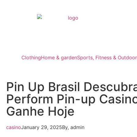
Clothing
Home & garden
Sports, Fitness & Outdoo
Pin Up Brasil Descubr
Perform Pin-up Casin
Ganhe Hoje
casino
January 29, 2025
By,
admin