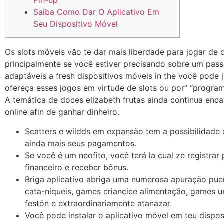
Saiba Como Dar O Aplicativo Em
Seu Dispositivo Móvel
Os slots móveis vão te dar mais liberdade para jogar de 
principalmente se você estiver precisando sobre um pas
adaptáveis a fresh dispositivos móveis in the você pode 
ofereça esses jogos em virtude de slots ou por” “program
A temática de doces elizabeth frutas ainda continua enc
online afin de ganhar dinheiro.
Scatters e wildds em expansão tem a possibilidade 
ainda mais seus pagamentos.
Se você é um neofito, você terá la cual ze registrar
financeiro e receber bônus.
Briga aplicativo abriga uma numerosa apuração puer
cata-níqueis, games criancice alimentação, games u
festón e extraordinariamente atanazar.
Você pode instalar o aplicativo móvel em teu dispos