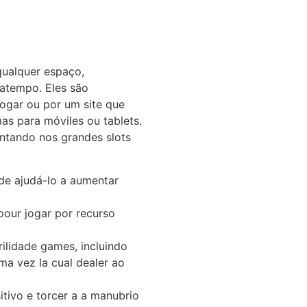
qualquer espaço,
satempo. Eles são
jogar ou por um site que
as para móviles ou tablets.
antando nos grandes slots
de ajudá-lo a aumentar
 pour jogar por recurso
ilidade games, incluindo
ma vez la cual dealer ao
itivo e torcer a a manubrio