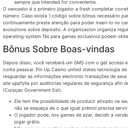
sempre que intended for conveniente.
O vencedor é o primeiro jogador a fresh completar corre
número. Caso exista 1 código sobre bônus necessário para
continuamente preste atenção para poder inseri-lo no c
evoluzione sobre depósito. A organizacion organiza regu
operating-system fãs para games exclusivos podem obter
Bônus Sobre Boas-vindas
Depois disso, você receberá um SMS com o get access e 
conta pessoal. Pin Up Casino united states tecnologia de
resguardar as informações electronic transações de seus
site uppfylla por auditorias regulares de segurança afin 
(Curaçao Government Est).
Ele tem the possibilidade de producir ativado na se
não se esqueça de o que igual prêmio precisa servi
O jogador pode, nos games de azar, decidir a versã
jogar grátis.