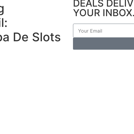
DEALS DELI
g
YOUR INBOX
l:
a De Slots