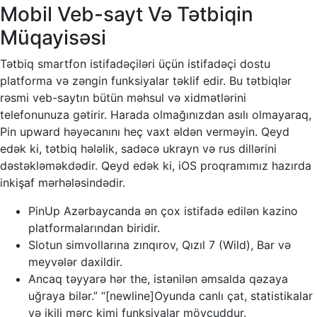
Mobil Veb-sayt Və Tətbiqin
Müqayisəsi
Tətbiq smartfon istifadəçiləri üçün istifadəçi dostu
platforma və zəngin funksiyalar təklif edir. Bu tətbiqlər
rəsmi veb-saytın bütün məhsul və xidmətlərini
telefonunuza gətirir. Harada olmağınızdan asılı olmayaraq,
Pin upward həyəcanını heç vaxt əldən verməyin. Qeyd
edək ki, tətbiq hələlik, sadəcə ukrayn və rus dillərini
dəstəkləməkdədir. Qeyd edək ki, iOS proqramımız hazırda
inkişaf mərhələsindədir.
PinUp Azərbaycanda ən çox istifadə edilən kazino
platformalarından biridir.
Slotun simvollarına zınqırov, Qızıl 7 (Wild), Bar və
meyvələr daxildir.
Ancaq təyyarə hər the, istənilən əmsalda qəzaya
uğraya bilər.” “[newline]Oyunda canlı çat, statistikalar
və ikili mərc kimi funksiyalar mövcuddur.