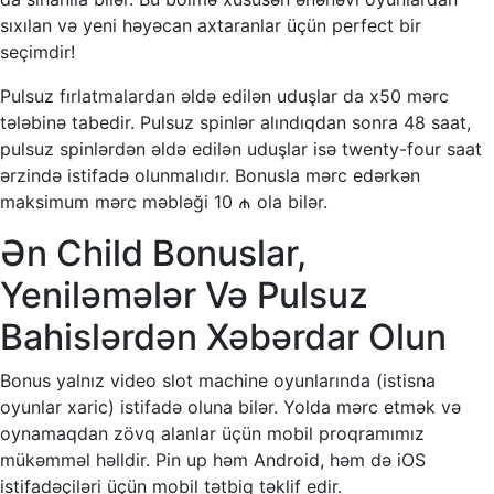
sıxılan və yeni həyəcan axtaranlar üçün perfect bir
seçimdir!
Pulsuz fırlatmalardan əldə edilən uduşlar da x50 mərc
tələbinə tabedir. Pulsuz spinlər alındıqdan sonra 48 saat,
pulsuz spinlərdən əldə edilən uduşlar isə twenty-four saat
ərzində istifadə olunmalıdır. Bonusla mərc edərkən
maksimum mərc məbləği 10 ₼ ola bilər.
Ən Child Bonuslar,
Yeniləmələr Və Pulsuz
Bahislərdən Xəbərdar Olun
Bonus yalnız video slot machine oyunlarında (istisna
oyunlar xaric) istifadə oluna bilər. Yolda mərc etmək və
oynamaqdan zövq alanlar üçün mobil proqramımız
mükəmməl həlldir. Pin up həm Android, həm də iOS
istifadəçiləri üçün mobil tətbiq təklif edir.