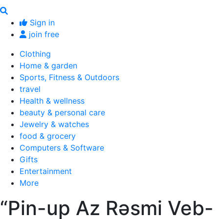
Sign in
join free
Clothing
Home & garden
Sports, Fitness & Outdoors
travel
Health & wellness
beauty & personal care
Jewelry & watches
food & grocery
Computers & Software
Gifts
Entertainment
More
“Pin-up Az Rəsmi Veb-