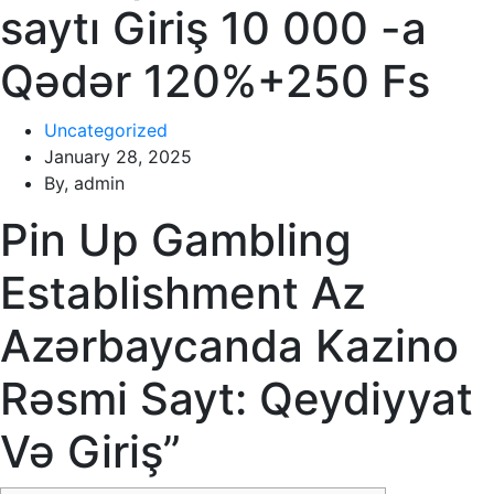
saytı Giriş 10 000 -a
Qədər 120%+250 Fs
Uncategorized
January 28, 2025
By,
admin
Pin Up Gambling
Establishment Az
Azərbaycanda Kazino
Rəsmi Sayt: Qeydiyyat
Və Giriş”