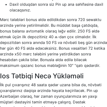
Daxil olduqdan sonra siz Pin up ana səhifəsinə daxil
olacaqsınız.
Mərc tələbləri bonus əldə edildikdən sonra 720 sewaktu
ərzində yerinə yetirilməlidir. Bu müddət başa çatdıqda,
bonus balansı avtomatik olaraq ləğv edilir. 250 FS əldə
etmək üçün ilk depozitiniz 40 ₼-dan çox olmalıdır. İlk
depozitdən sonra anında 50 FS və növbəti beş gün ərzində
hər gün 40 FS əldə edəcəksiniz. Bonus vəsaitləri 72 ketika
ərzində x50 mərc tələbini yerinə yetirdikdən sonra
hesabdan çəkilə bilər. Bonusla əldə edilə biləcək
maksimum qazanc bonus məbləğinin 10″ “qatı qədərdir.
Ios Tətbiqi Necə Yükləməli
İlk pul çıxarışınız 48 saata qədər uzana bilsə də, növbəti
çıxarışlarınız dəqiqə ərzində həyata keçiriləcək. Pin up
Azerbaijan olaraq, hər zaman oyunçularımıza ən yaxşı
müştəri dəstəyini təmin etməyə çalışırq. Dəstək