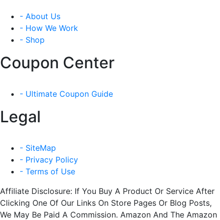
- About Us
- How We Work
- Shop
Coupon Center
- Ultimate Coupon Guide
Legal
- SiteMap
- Privacy Policy
- Terms of Use
Affiliate Disclosure: If You Buy A Product Or Service After
Clicking One Of Our Links On Store Pages Or Blog Posts,
We May Be Paid A Commission. Amazon And The Amazon