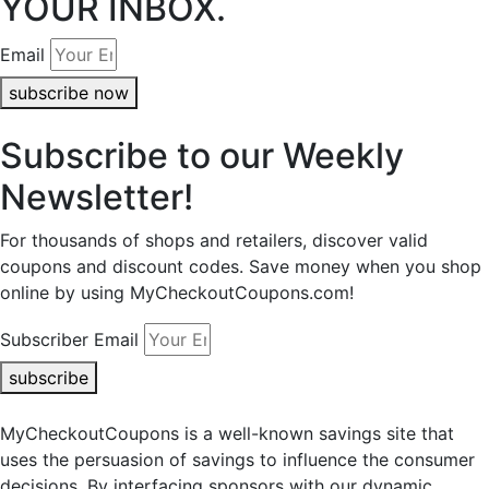
YOUR INBOX.
Email
subscribe now
Subscribe to our Weekly
Newsletter!
For thousands of shops and retailers, discover valid
coupons and discount codes. Save money when you shop
online by using MyCheckoutCoupons.com!
Subscriber Email
subscribe
MyCheckoutCoupons is a well-known savings site that
uses the persuasion of savings to influence the consumer
decisions. By interfacing sponsors with our dynamic