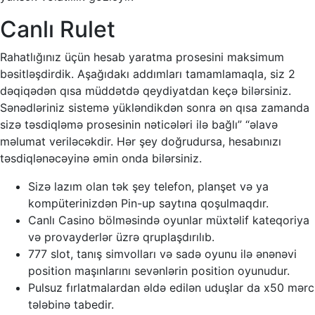
Canlı Rulet
Rahatlığınız üçün hesab yaratma prosesini maksimum
bəsitləşdirdik. Aşağıdakı addımları tamamlamaqla, siz 2
dəqiqədən qısa müddətdə qeydiyatdan keçə bilərsiniz.
Sənədləriniz sistemə yükləndikdən sonra ən qısa zamanda
sizə təsdiqləmə prosesinin nəticələri ilə bağlı” “əlavə
məlumat veriləcəkdir. Hər şey doğrudursa, hesabınızı
təsdiqlənəcəyinə əmin onda bilərsiniz.
Sizə lazım olan tək şey telefon, planşet və ya
kompüterinizdən Pin-up saytına qoşulmaqdır.
Canlı Casino bölməsində oyunlar müxtəlif kateqoriya
və provayderlər üzrə qruplaşdırılıb.
777 slot, tanış simvolları və sadə oyunu ilə ənənəvi
position maşınlarını sevənlərin position oyunudur.
Pulsuz fırlatmalardan əldə edilən uduşlar da x50 mərc
tələbinə tabedir.