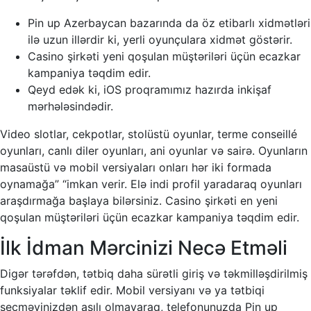
Pin up Azerbaycan bazarında da öz etibarlı xidmətləri
ilə uzun illərdir ki, yerli oyunçulara xidmət göstərir.
Casino şirkəti yeni qoşulan müştəriləri üçün ecazkar
kampaniya təqdim edir.
Qeyd edək ki, iOS proqramımız hazırda inkişaf
mərhələsindədir.
Video slotlar, cekpotlar, stolüstü oyunlar, terme conseillé
oyunları, canlı diler oyunları, ani oyunlar və sairə. Oyunların
masaüstü və mobil versiyaları onları hər iki formada
oynamağa” “imkan verir. Elə indi profil yaradaraq oyunları
araşdırmağa başlaya bilərsiniz. Casino şirkəti en yeni
qoşulan müştəriləri üçün ecazkar kampaniya təqdim edir.
İlk İdman Mərcinizi Necə Etməli
Digər tərəfdən, tətbiq daha sürətli giriş və təkmilləşdirilmiş
funksiyalar təklif edir. Mobil versiyanı və ya tətbiqi
seçməyinizdən asılı olmayaraq, telefonunuzda Pin up