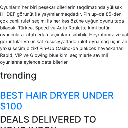
Oyunların hər biri peşəkar dilerlərin təqdimatında yüksək
HI-DEF görünüt ilə yayımlanmaqdadır. Pin up-da 85-dən
çox canlı rulet seçimi ilə hər kəs özünə uyğun oyunu tapa
biləcək. Türkcə, Speed və Auto Roulette kimi bütün
oyunçulara xitab edən seçimlərə sahibik. Heyrətamiz vizual
görüntülər və unikal xüsusiyyətlərlə rulet oynamaq üçün ən
yaxşı seçim bizik! Pin-Up Casino-da blekcek həvəskarları
Rapid, VIP və Glowing blue kimi seçimlərlə sevimli
oyunlarına əyləncə qata bilərlər.
trending
BEST HAIR DRYER UNDER
$100
DEALS DELIVERED TO