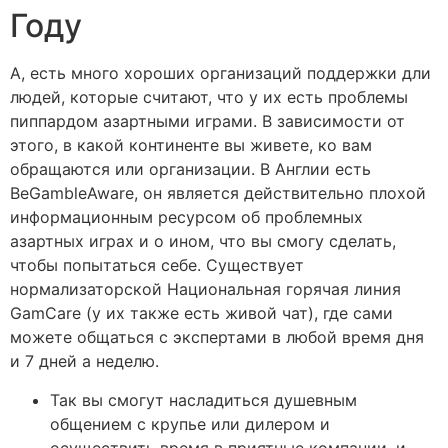
Году
А, есть много хороших организаций поддержки дли
людей, которые считают, что у их есть проблемы
пиппардом азартными играми. В зависимости от
этого, в какой континенте вы живете, ко вам
обращаются или организации. В Англии есть
BeGambleAware, он является действительно плохой
информационным ресурсом об проблемных
азартных играх и о ином, что вы смогу сделать,
чтобы попытаться себе. Существует
нормализаторской Национальная горячая линия
GamCare (у их также есть живой чат), где сами
можете общаться с экспертами в любой время дня
и 7 дней а неделю.
Так вы смогут насладиться душевным
общением с крупье или дилером и
осуществить время в приятные компании, и