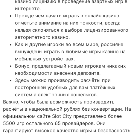
казино лицензию в проведение азартных игр в
интернете.
Прежде чем начать играть в онлайн казино,
отметьте внимание на них тонкости, всегда
нельзя склоняться к выбора лицензированного
авторитетного казино.
Как и другие игроки во всем мире, россияне
вынуждены играть в любимые игры казино на
мобильных устройствах.
Бонус, предлагаемый новым игрокам никаких
необходимости внесения депозита.
Здесь можно производить расчёты при
посторонней удобных для вам платёжных
систем а электронных кошельков.
Важно, чтобы была возможность производить
расчёты в национальной рублях без конвертации. На
официальном сайте Slot City представлено более
5500 игр остального 65 провайдеров. Они
гарантируют высокое качество игры и безопасность