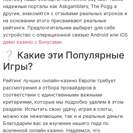
надежные порталы как Askgamblers, The Pogg а
другие, знакомятся с отзывами реальных игроков и
на основании этого присваивают реальные
рейтинги. Предпочтительнее выберет для себя
устройство с операционной связью Android или iOS
демо казино с бонусами
.
❔ Какие эти Популярные
Игры?
Рейтинг лучших онлайн-казино Европе требует
рассмотрения а отбора провайдеров в
соответствии с единственными важными
критериями, которые мы подробно уделим в этом
разделе. Испытать свою удачу, играя в слоты,
можно как нежелающим, так и и реальные деньги.
Благодарим вас за изучение нашего гида по
вселенной онлайн казино. Надеемся, что