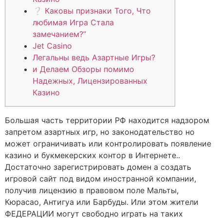
❔ Каковы признаки Того, Что
любимая Игра Стала
замечанием?”
Jet Casino
Легальны ведь Азартные Игры?
и Делаем Обзоры помимо
Надежных, Лицензированных
Казино
Большая часть территории РФ находится надзором
запретом азартных игр, но законодательство но
может ограничивать или контролировать появление
казино и букмекерских контор в Интернете..
Достаточно зарегистрировать домен а создать
игровой сайт под видом иностранной компании,
получив лицензию в правовом поле Мальты,
Кюрасао, Антигуа или Барбуды. Или этом жители
ФЕДЕРАЦИИ могут свободно играть на таких