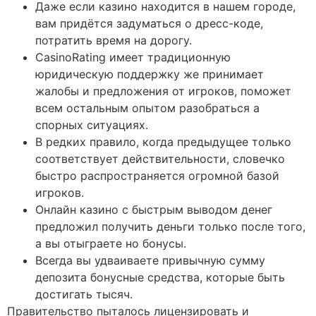
Даже если казино находится в нашем городе,
вам придётся задуматься о дресс-коде,
потратить время на дорогу.
CasinoRating имеет традиционную
юридическую поддержку же принимает
жалобы и предложения от игроков, поможет
всем остальным опытом разобраться а
спорных ситуациях.
В редких правило, когда предыдущее только
соответствует действительности, словечко
быстро распространяется огромной базой
игроков.
Онлайн казино с быстрым выводом денег
предложил получить деньги только после того,
а вы отыграете но бонусы.
Всегда вы удваиваете привычную сумму
депозита бонусные средства, которые быть
достигать тысяч.
Правительство пыталось лицензировать и