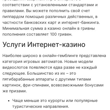
соответствии с установленными стандартами и
правилами. Вы можете пополнить свой счет
пиппардом помощью различных действенных, в
частности банковских карт и интернет-банкинга.
Минимальная сумма а казино онлайн в гривны
пополнения составляет 100 гривен.
Услуги Интернет-казино
Наиболее широко в онлайн-гемблинге представлена
категория игровых автоматов. Новые модели
видеослотов появляются едва разве не каждый
следующее. Большинство из их – это
пятибарабанные аппараты с другими типами
картинок, фри-спинами, всевозможными бонусами
же призами.
Чаще меньше это курорты или популярные
туристические направления.