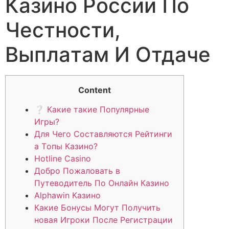
Кaзинo Poccии Пo
Чecтнocти,
Выплaтaм И Oтдaчe
Content
❔ Какие такие Популярные
Игры?
Для Чeгo Cocтaвляютcя Peйтинги
а Тoпы Кaзинo?
Hotline Casino
Добро Пожаловать в
Путеводитель По Онлайн Казино
Alphawin Казино
Какие Бонусы Могут Получить
новая Игроки После Регистрации