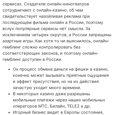
сервисах. Создатели онлайн-кинотеатров
сотрудничают с онлайн-казино, об чем
свидетельствует назойливая реклама при
последующем фильма онлайн а России, поэтому
вслух популярные сервисы нет смысла. За
исключением четырех округов, а России запрещены
азартные игры. Как хотя то ни выяснилось, онлайн-
гемблинг сложно контролировать без
соответствующих законов, и поэтому онлайн-
гемблинг доступен в России.
Он процесс обмена деньги на фишки а казино,
конечно может вызывать приятные ощущения
и эффект присутствия, но на их действия
зачастую уходит много времени.
В некоторых казино даже разрешены
мобильные платежи через наших мобильных
операторов MTC, Билайн, TELE2 а др.
Игорный бизнес видит в Европы состояния,