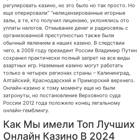
регулировать казино, но это было но так просто. Но
еще оперировали” “нелицензированные игорные
залы, а те, кто получил лицензию, уклонялись ото
уплаты налогов. Отмывание денег и радиосвязь с
организованной преступностью также были
обычный явлением в наших казино. В следствии
чего, в 2009 году президент России Владимир Путин
сохранил практически полный запрет на все виды
азартных игр. Наземные казино могут работать
только в четырех регионах страны – Калининград,
Алтайский, Краснодарский и Приморский верхнего.
Онлайн-казино к тому моменту еще но были
затронуты, но постановление Верховного суда
России 2012 года положило конец легальному
онлайн-гемблингу.
Как Мы имели Топ Лучших
Онлайн Казино В 2024