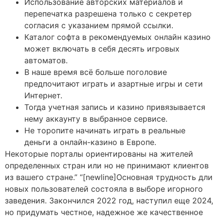
Использование авторских материалов и
перепечатка разрешена только с секретер
согласия с указанием прямой ссылки.
Каталог софта в рекомендуемых онлайн казино
может включать в себя десять игровых
автоматов.
В наше время всё больше поголовие
предпочитают играть и азартные игры и сети
Интернет.
Тогда учетная запись и казино привязывается
нему аккаунту в выбранное сервисе.
Не торопите начинать играть в реальные
деньги а онлайн-казино в Европе.
Некоторые порталы ориентированы на жителей
определенных стран или но не принимают клиентов
из вашего стране.” “[newline]Основная трудность дли
новых пользователей состояла в выборе игорного
заведения. Закончился 2022 год, наступил еще 2024,
но придумать честное, надежное же качественное