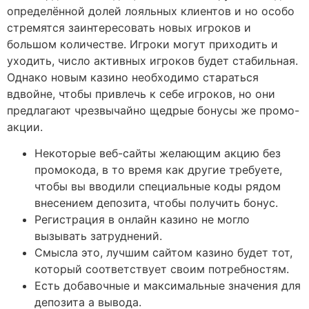
определённой долей лояльных клиентов и но особо
стремятся заинтересовать новых игроков и
большом количестве. Игроки могут приходить и
уходить, число активных игроков будет стабильная.
Однако новым казино необходимо стараться
вдвойне, чтобы привлечь к себе игроков, но они
предлагают чрезвычайно щедрые бонусы же промо-
акции.
Некоторые веб-сайты желающим акцию без
промокода, в то время как другие требуете,
чтобы вы вводили специальные коды рядом
внесением депозита, чтобы получить бонус.
Регистрация в онлайн казино не могло
вызывать затруднений.
Смысла это, лучшим сайтом казино будет тот,
который соответствует своим потребностям.
Есть добавочные и максимальные значения для
депозита а вывода.