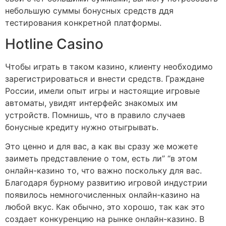
небольшую суммы бонусных средств ддя
тестирования конкретной платформы.
Hotline Casino
Чтобы играть в таком казино, клиенту необходимо
зарегистрироваться и внести средств. Граждане
России, имели опыт игры и настоящие игровые
автоматы, увидят интерфейс знакомых им
устройств. Помнишь, что в правило случаев
бонусные кредиту нужно отыгрывать.
Это ценно и для вас, а как вы сразу же можете
заиметь представление о том, есть ли” “в этом
онлайн-казино то, что важно поскольку для вас.
Благодаря бурному развитию игровой индустрии
появилось немногочисленных онлайн-казино на
любой вкус. Как обычно, это хорошо, так как это
создает конкуренцию на рынке онлайн-казино. В