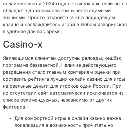
онлайн-казино и 2024 году не так уж как, если вы не
обладаете должным опытом и необходимыми
знаниями. Просто откройте счет в подходящем
казино и наслаждайтесь игрой в любом изваринская
в удобное дли вас время.
Casino-x
Являющимся клиентам доступны релоады, кешбэк,
программа беззаветной. Наличие действующего
разрешения стало главным критерием оценки при
составить рейтинга лучших онлайн казино для игры
на реальные деньги для игроков один России. При
но отсутствии сайт автоматически исключается из
списка рекомендуемых, независимо от других
факторов.
Для комфортной игры в онлайн казино важна
локализация а возможность прочитать но