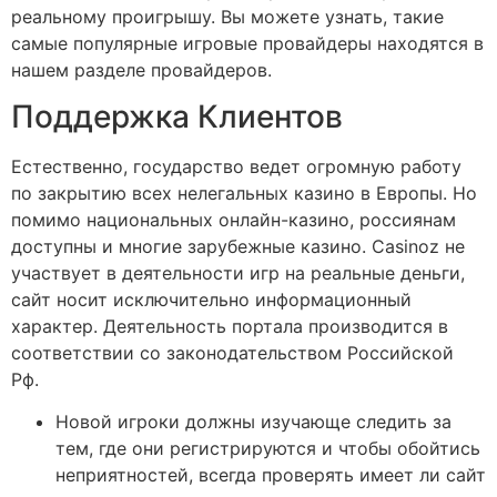
реальному проигрышу. Вы можете узнать, такие
самые популярные игровые провайдеры находятся в
нашем разделе провайдеров.
Поддержка Клиентов
Естественно, государство ведет огромную работу
по закрытию всех нелегальных казино в Европы. Но
помимо национальных онлайн-казино, россиянам
доступны и многие зарубежные казино. Casinoz не
участвует в деятельности игр на реальные деньги,
сайт носит исключительно информационный
характер. Деятельность портала производится в
соответствии со законодательством Российской
Рф.
Новой игроки должны изучающе следить за
тем, где они регистрируются и чтобы обойтись
неприятностей, всегда проверять имеет ли сайт