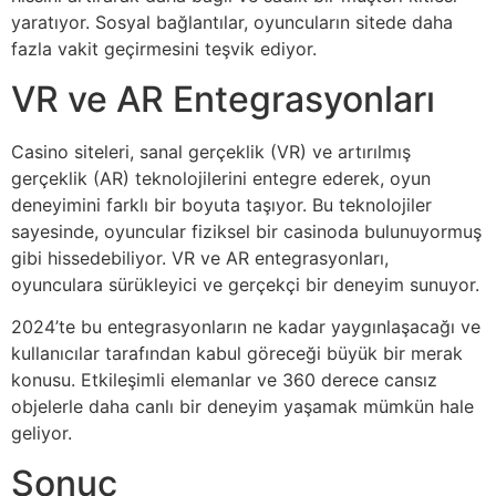
yaratıyor. Sosyal bağlantılar, oyuncuların sitede daha
fazla vakit geçirmesini teşvik ediyor.
VR ve AR Entegrasyonları
Casino siteleri, sanal gerçeklik (VR) ve artırılmış
gerçeklik (AR) teknolojilerini entegre ederek, oyun
deneyimini farklı bir boyuta taşıyor. Bu teknolojiler
sayesinde, oyuncular fiziksel bir casinoda bulunuyormuş
gibi hissedebiliyor. VR ve AR entegrasyonları,
oyunculara sürükleyici ve gerçekçi bir deneyim sunuyor.
2024’te bu entegrasyonların ne kadar yaygınlaşacağı ve
kullanıcılar tarafından kabul göreceği büyük bir merak
konusu. Etkileşimli elemanlar ve 360 derece cansız
objelerle daha canlı bir deneyim yaşamak mümkün hale
geliyor.
Sonuç