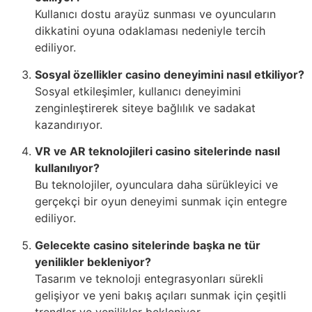
Kullanıcı dostu arayüz sunması ve oyuncuların
dikkatini oyuna odaklaması nedeniyle tercih
ediliyor.
Sosyal özellikler casino deneyimini nasıl etkiliyor?
Sosyal etkileşimler, kullanıcı deneyimini
zenginleştirerek siteye bağlılık ve sadakat
kazandırıyor.
VR ve AR teknolojileri casino sitelerinde nasıl
kullanılıyor?
Bu teknolojiler, oyunculara daha sürükleyici ve
gerçekçi bir oyun deneyimi sunmak için entegre
ediliyor.
Gelecekte casino sitelerinde başka ne tür
yenilikler bekleniyor?
Tasarım ve teknoloji entegrasyonları sürekli
gelişiyor ve yeni bakış açıları sunmak için çeşitli
trendler ve yenilikler bekleniyor.