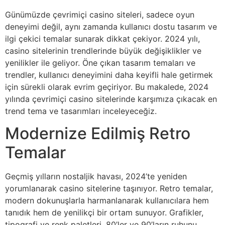
Günümüzde çevrimiçi casino siteleri, sadece oyun
deneyimi değil, aynı zamanda kullanıcı dostu tasarım ve
ilgi çekici temalar sunarak dikkat çekiyor. 2024 yılı,
casino sitelerinin trendlerinde büyük değişiklikler ve
yenilikler ile geliyor. Öne çıkan tasarım temaları ve
trendler, kullanıcı deneyimini daha keyifli hale getirmek
için sürekli olarak evrim geçiriyor. Bu makalede, 2024
yılında çevrimiçi casino sitelerinde karşımıza çıkacak en
trend tema ve tasarımları inceleyeceğiz.
Modernize Edilmiş Retro
Temalar
Geçmiş yılların nostaljik havası, 2024’te yeniden
yorumlanarak casino sitelerine taşınıyor. Retro temalar,
modern dokunuşlarla harmanlanarak kullanıcılara hem
tanıdık hem de yenilikçi bir ortam sunuyor. Grafikler,
tipografi ve renk paletleri, 80’ler ve 90’ların ruhunu