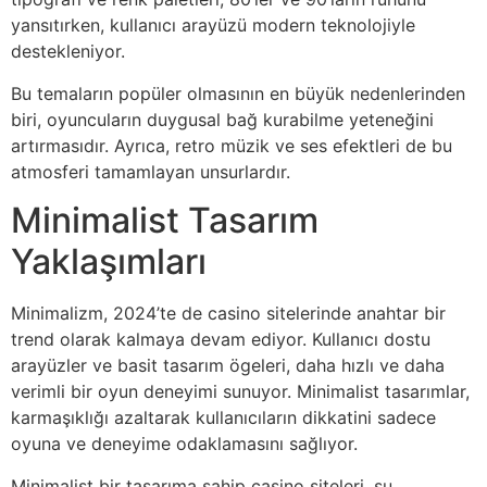
yansıtırken, kullanıcı arayüzü modern teknolojiyle
destekleniyor.
Bu temaların popüler olmasının en büyük nedenlerinden
biri, oyuncuların duygusal bağ kurabilme yeteneğini
artırmasıdır. Ayrıca, retro müzik ve ses efektleri de bu
atmosferi tamamlayan unsurlardır.
Minimalist Tasarım
Yaklaşımları
Minimalizm, 2024’te de casino sitelerinde anahtar bir
trend olarak kalmaya devam ediyor. Kullanıcı dostu
arayüzler ve basit tasarım ögeleri, daha hızlı ve daha
verimli bir oyun deneyimi sunuyor. Minimalist tasarımlar,
karmaşıklığı azaltarak kullanıcıların dikkatini sadece
oyuna ve deneyime odaklamasını sağlıyor.
Minimalist bir tasarıma sahip casino siteleri, şu