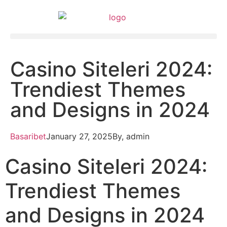
Casino Siteleri 2024:
Trendiest Themes
and Designs in 2024
Basaribet
January 27, 2025
By,
admin
Casino Siteleri 2024:
Trendiest Themes
and Designs in 2024