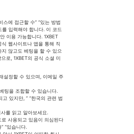
비스에 접근할 수” “있는 방법
코드를 입력해야 합니다. 이 코드
안 이용 가능합니다. 1XBET
 공식 웹사이트나 앱을 통해 직
하지 않고도 베팅을 할 수 있으
으로, 1XBET의 공식 소셜 미
재설정할 수 있으며, 이메일 주
 베팅을 조합할 수 있습니다.
고 있지만, ” “한국의 관련 법
 기사를 읽고 알아보세요.
용도로 사용되고 있음이 의심된다
” “있습니다.