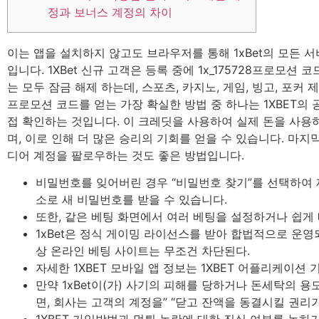
정과 보너스 계정의 차이
이는 앱을 설치하지 않고도 브라우저를 통해 1xBet의 모든 서
입니다. 1XBet 신규 고객은 등록 중에 1x_175728프로모션 
는 모두 잠금 해제 하는데, 스포츠, 카지노, 게임, 빙고, 포커 제
프로모션 코드를 얻는 가장 확실한 방법 중 하나는 1XBET의
접 확인하는 것입니다. 이 크레딧을 사용하여 실제 돈을 사용
며, 이로 인해 더 많은 승리의 기회를 얻을 수 있습니다. 마지막
디어 계정을 팔로우하는 것도 좋은 방법입니다.
비밀번호를 잊어버린 경우 “비밀번호 찾기”를 선택하여 
소로 새 비밀번호를 받을 수 있습니다.
또한, 같은 베팅 화면에서 여러 베팅을 설정하거나 쉽게
1xBet은 정식 게이밍 라이선스를 받아 합법적으로 운영되
상 온라인 베팅 사이트는 무조건 차단된다.
자세한 1XBET 모바일 앱 정보는 1XBET 어플리케이션
만약 1xBet이(가) 사기의 피해를 당하거나 돈세탁의 
면, 회사는 고객의 계정을” “닫고 잔액을 동결시킬 권리가