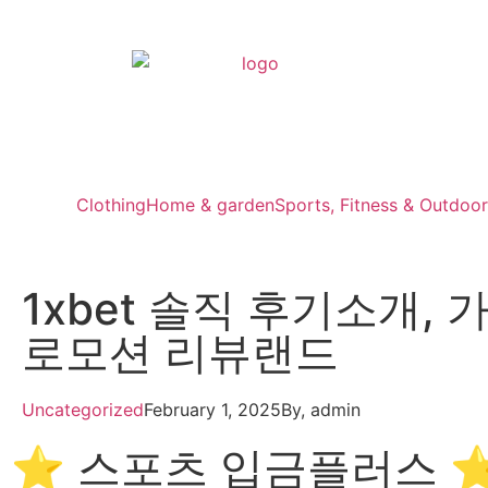
Clothing
Home & garden
Sports, Fitness & Outdoo
1xbet 솔직 후기소개, 
로모션 리뷰랜드
Uncategorized
February 1, 2025
By,
admin
⭐️ 스포츠 입금플러스 ⭐