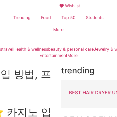
Wishlist
Trending
Food
Top 50
Students
More
rs
travel
Health & wellness
beauty & personal care
Jewelry & 
Entertainment
More
trending
가입 방법, 프
BEST HAIR DRYER U
️ 카지노 입