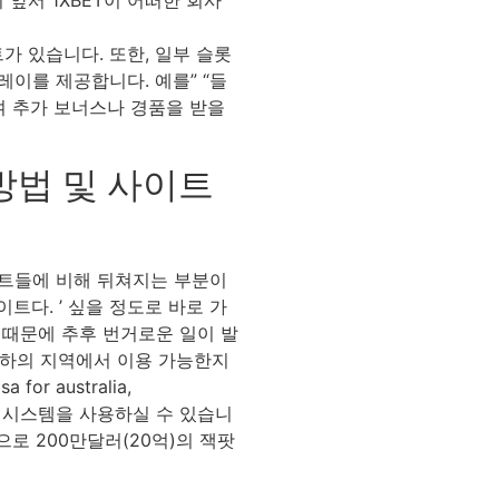
 앞서 1XBET이 어떠한 회사
트가 있습니다. 또한, 일부 슬롯
레이를 제공합니다. 예를” “들
여 추가 보너스나 경품을 받을
입방법 및 사이트
트들에 비해 뒤쳐지는 부분이
트다. ’ 싶을 정도로 바로 가
 때문에 추후 번거로운 일이 발
 귀하의 지역에서 이용 가능한지
r australia,
 선호하는 시스템을 사용하실 수 있습니
으로 200만달러(20억)의 잭팟