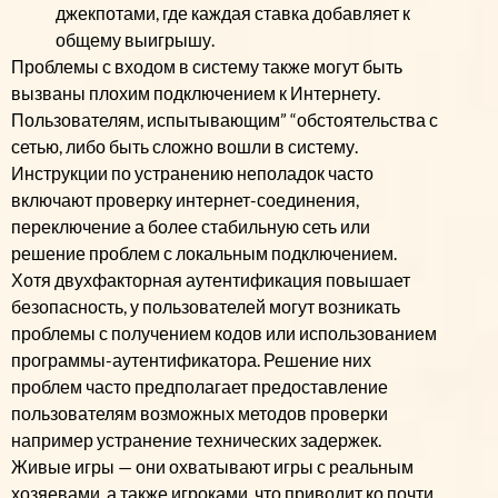
джекп͏отами, где кажда͏я ставка добавляет к
общему выигрышу.
Проблемы с входом в систему также могут быть
вызваны плохим подключением к Интернету.
Пользователям, испытывающим” “обстоятельства с
сетью, либо быть сложно вошли в систему.
Инструкции по устранению неполадок часто
включают проверку интернет-соединения,
переключение а более стабильную сеть или
решение проблем с локальным подключением.
Хотя двухфакторная аутентификация повышает
безопасность, у пользователей могут возникать
проблемы с получением кодов или использованием
программы-аутентификатора. Решение них
проблем часто предполагает предоставление
пользователям возможных методов проверки
например устранение технических задержек.
Живые игры — они охватывают игры с реальным
хозяевами, а также игроками, что приводит ко почти