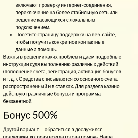
включают проверку интернет-соединения,
переключение на более стабильную сеть или
решение касающихся с локальным
подключением.
Посетите страницу поддержки на веб-сайте,
чтобы получить конкретное контактные
данные а помощь.
Важны в решении каких проблем и даем подробные
инструкции судя выполнению различных действий
(пополнение счета, регистрация, активация бонусов
и т. д. ). Средства списываются со основного счета,
распространенный и в ставках. Для раздела казино
действуют различные бонусы и программа
беззаветной.
Бонус 500%
Другой вариант — обратиться в дослужился
поддержки, которая всегда готова помочь. Наша