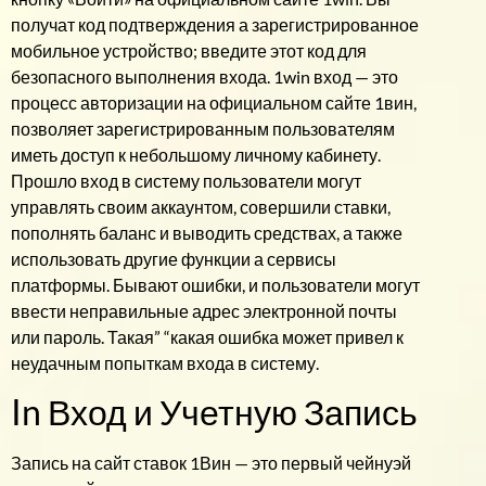
получат код подтверждения а зарегистрированное
мобильное устройство; введите этот код для
безопасного выполнения входа. 1win вход — это
процесс авторизации на официальном сайте 1вин,
позволяет зарегистрированным пользователям
иметь доступ к небольшому личному кабинету.
Прошло вход в систему пользователи могут
управлять своим аккаунтом, совершили ставки,
пополнять баланс и выводить средствах, а также
использовать другие функции а сервисы
платформы. Бывают ошибки, и пользователи могут
ввести неправильные адрес электронной почты
или пароль. Такая” “какая ошибка может привел к
неудачным попыткам входа в систему.
In Вход и Учетную Запись
Запись н͏а сайт ста͏вок 1Вин — это первый чейнуэй