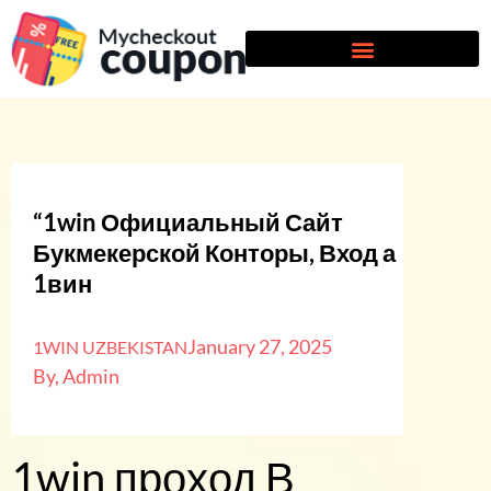
“1win Официальный Сайт
Букмекерской Конторы, Вход а
1вин
January 27, 2025
1WIN UZBEKISTAN
By,
Admin
1win проход В